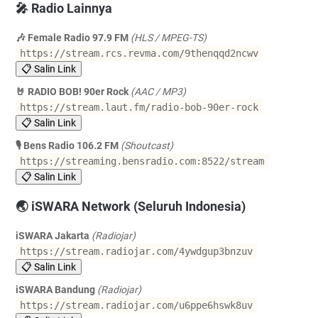
🎤 Radio Lainnya
🎶 Female Radio 97.9 FM
(HLS / MPEG-TS)
https://stream.rcs.revma.com/9thenqqd2ncwv
📋 Salin Link
🤘 RADIO BOB! 90er Rock
(AAC / MP3)
https://stream.laut.fm/radio-bob-90er-rock
📋 Salin Link
🎙️ Bens Radio 106.2 FM
(Shoutcast)
https://streaming.bensradio.com:8522/stream
📋 Salin Link
🌏 iSWARA Network (Seluruh Indonesia)
iSWARA Jakarta
(Radiojar)
https://stream.radiojar.com/4ywdgup3bnzuv
📋 Salin Link
iSWARA Bandung
(Radiojar)
https://stream.radiojar.com/u6ppe6hswk8uv