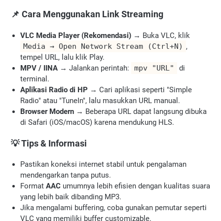
📌 Cara Menggunakan Link Streaming
VLC Media Player (Rekomendasi)
→ Buka VLC, klik
Media → Open Network Stream (Ctrl+N)
,
tempel URL, lalu klik Play.
MPV / IINA
→ Jalankan perintah:
mpv "URL"
di
terminal.
Aplikasi Radio di HP
→ Cari aplikasi seperti "Simple
Radio" atau "TuneIn", lalu masukkan URL manual.
Browser Modern
→ Beberapa URL dapat langsung dibuka
di Safari (iOS/macOS) karena mendukung HLS.
💡 Tips & Informasi
Pastikan koneksi internet stabil untuk pengalaman
mendengarkan tanpa putus.
Format
AAC
umumnya lebih efisien dengan kualitas suara
yang lebih baik dibanding MP3.
Jika mengalami buffering, coba gunakan pemutar seperti
VLC yang memiliki buffer customizable.