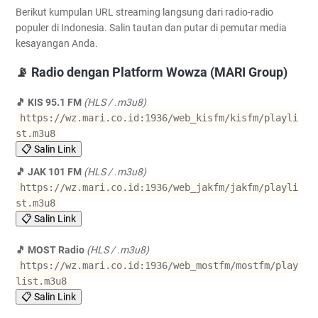
atau aplikasi radio favorit Anda.
Berikut kumpulan URL streaming langsung dari radio-radio
populer di Indonesia. Salin tautan dan putar di pemutar media
kesayangan Anda.
📡 Radio dengan Platform Wowza (MARI Group)
🎵 KIS 95.1 FM
(HLS / .m3u8)
https://wz.mari.co.id:1936/web_kisfm/kisfm/playli
st.m3u8
📋 Salin Link
🎵 JAK 101 FM
(HLS / .m3u8)
https://wz.mari.co.id:1936/web_jakfm/jakfm/playli
st.m3u8
📋 Salin Link
🎵 MOST Radio
(HLS / .m3u8)
https://wz.mari.co.id:1936/web_mostfm/mostfm/play
list.m3u8
📋 Salin Link