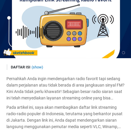
DAFTAR ISI
(show)
📡 Radio dengan Platform Wowza (MARI Group)
Pernahkah Anda ingin mendengarkan radio favorit tapi sedang
🎤 Radio Lainnya
dalam perjalanan atau tidak berada di area jangkauan sinyal FM?
🌏 iSWARA Network (Seluruh Indonesia)
Kini Anda tidak perlu khawatir! Sebagian besar radio siaran saat
ini telah menyediakan layanan streaming online yang bisa
📌 Cara Menggunakan Link Streaming
diakses dari mana saja dan kapan saja menggunakan perangkat
💡 Tips & Informasi
Pada artikel ini, saya akan membagikan daftar link streaming
yang terhubung internet.
radio-radio populer di Indonesia, terutama yang berkantor pusat
di Jakarta. Dengan link ini, Anda dapat mendengarkan siaran
langsung menggunakan pemutar media seperti VLC, Winamp,