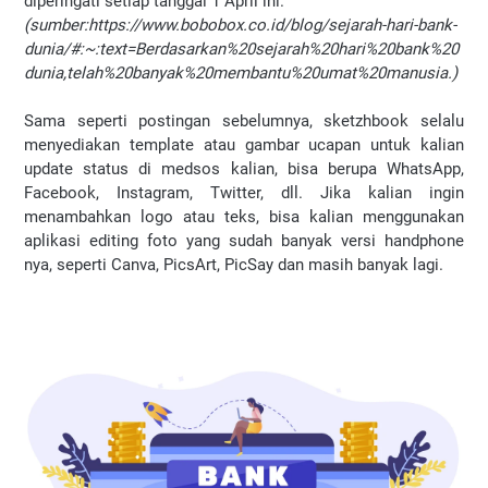
diperingati setiap tanggal 1 April ini.
(sumber:https://www.bobobox.co.id/blog/sejarah-hari-bank-
dunia/#:~:text=Berdasarkan%20sejarah%20hari%20bank%20
dunia,telah%20banyak%20membantu%20umat%20manusia.)
Sama seperti postingan sebelumnya, sketzhbook selalu
menyediakan template atau gambar ucapan untuk kalian
update status di medsos kalian, bisa berupa WhatsApp,
Facebook, Instagram, Twitter, dll. Jika kalian ingin
menambahkan logo atau teks, bisa kalian menggunakan
aplikasi editing foto yang sudah banyak versi handphone
nya, seperti Canva, PicsArt, PicSay dan masih banyak lagi.