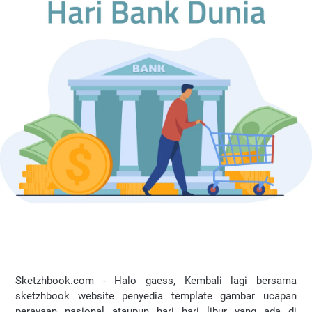
Sketzhbook.com - Halo gaess, Kembali lagi bersama
sketzhbook website penyedia template gambar ucapan
perayaan nasional ataupun hari hari libur yang ada di