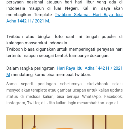
perayaan nasional ataupun hari hari libur yang ada di
Indonesia maupun di luar Negeri. Kali ini saya akan
membagikan Template
Twibbon Selamat Hari Raya Idul
Adha 1442 H / 2021 M
.
Twibbon atau bingkai foto saat ini tengah populer di
kalangan masyarakat Indonesia.
Twibbon biasa digunakan untuk memperingati perayaan hari
tertentu maupun sebagai bentuk kampanye dukungan.
Dalam rangka peringatan
Hari Raya Idul Adha 1442 H / 2021
M
mendatang, kamu bisa membuat twibbon.
Sama seperti postingan sebelumnya, sketzhbook selalu
menyediakan template atau gambar ucapan untuk kalian update
status di medsos kalian, bisa berupa WhatsApp, Facebook,
Instagram, Twitter, dll. Jika kalian ingin menambahkan logo atau
teks, bisa kalian menggunakan aplikasi editing foto yang sudah
banyak versi handphone nya, seperti Canva, PicsArt, PicSay dan
masih banyak lagi.